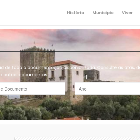
História
Município
Viver
oad de toda a documentação disponibilizada. Consulte as atas,
o e outros documentos.