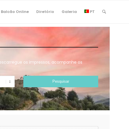
Balcão Online
Diretório
Galeria
PT
 descarregue os impressos, acompanhe os