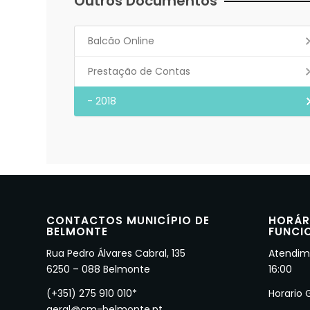
Outros Documentos
Balcão Online
Prestação de Contas
- 2018
CONTACTOS MUNICÍPIO DE
HORÁR
BELMONTE
FUNCI
Rua Pedro Álvares Cabral, 135
Atendime
6250 – 088 Belmonte
16:00
(+351) 275 910 010*
Horario 
geral@cm-belmonte.pt