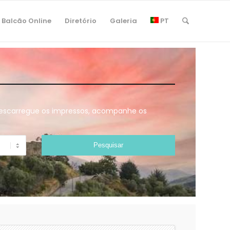
Balcão Online
Diretório
Galeria
PT
 descarregue os impressos, acompanhe os