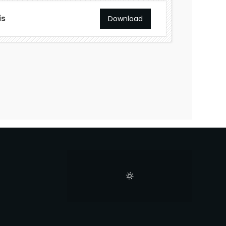
is
Download
E