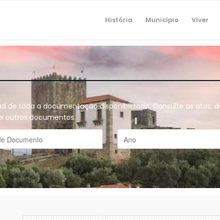
História
Município
Viver
oad de toda a documentação disponibilizada. Consulte as atas,
o e outros documentos.