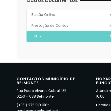
Outros Documentos
Balcão Online
Prestação de Contas
- 2017
CONTACTOS MUNICÍPIO DE
HORÁR
BELMONTE
FUNCI
Rua Pedro Álvares Cabral, 135
Atendime
6250 – 088 Belmonte
16:00
(+351) 275 910 010*
Horario 
geral@cm-belmonte.pt