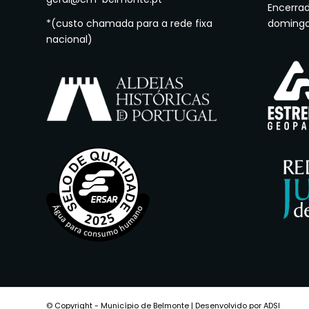
Encerra
*(custo chamada para a rede fixa
doming
nacional)
© Copyright - Município de Belmonte | Desenvolvido por ADSI