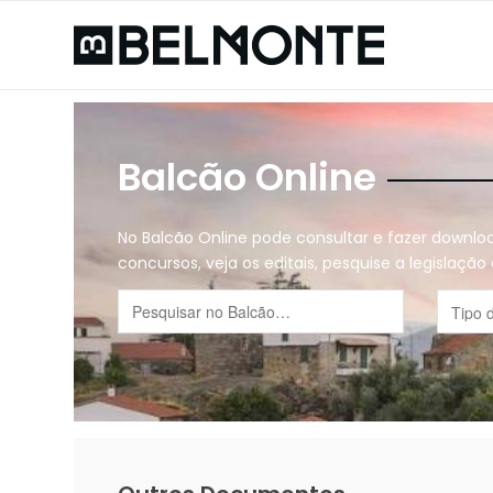
Balcão Online
No Balcão Online pode consultar e fazer downl
concursos, veja os editais, pesquise a legislaçã