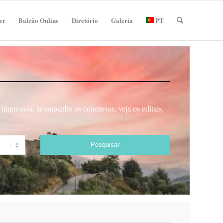
er
Balcão Online
Diretório
Galeria
PT
impressos, acompanhe os concursos, veja os editais,