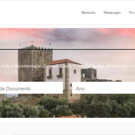
História
Município
Viv
toda a documentação disponibilizada. Consulte as atas, descarregue os 