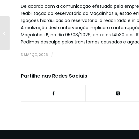
De acordo com a comunicação efetuada pela empresa 
reabilitação do Reservatório da Maçaínhas B, estão e
ligações hidráulicas ao reservatório já reabilitado e i
SITUAÇÃO DE
A realização desta intervenção implicará a interrup
CONTINGÊNCIA |
Maçaínhas B, no dia 05/03/2026, entre as 14h30 e as 1
DECLARAÇÃO DE
Pedimos desculpa pelos transtornos causados e agr
PREJUÍZOS
3 MARÇO, 2026
/
Partilhe nas Redes Sociais