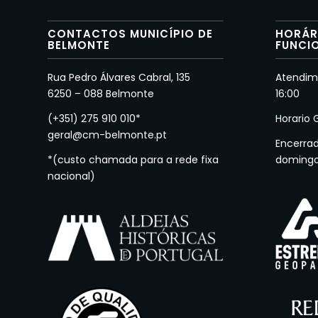
CONTACTOS MUNICÍPIO DE
HORÁR
BELMONTE
FUNCI
Rua Pedro Álvares Cabral, 135
Atendime
6250 – 088 Belmonte
16:00
(+351) 275 910 010*
Horario 
geral@cm-belmonte.pt
Encerra
*(custo chamada para a rede fixa
doming
nacional)