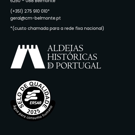
6250 – 088 Belmonte
(+351) 275 910 010*
geral@cm-belmonte.pt
*(custo chamada para a rede fixa nacional)