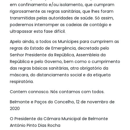
em
confinamento
e
/
ou
isolamento
,
que
cumpram
rigorosamente
as
regras
sanitárias
,
que
lhes
foram
transmitidas
pelas
autoridades
de
saúde
.
Só
assim
,
poderemos
interromper
as
cadeias
de
contágio
e
ultrapassar
esta
fase
difícil
.
Apelo
ainda
,
a
todos
os
Munícipes
para
cumprirem
as
regras
do
Estado
de
Emergência
,
decretado
pelo
Senhor
Presidente
da
República
,
Assembleia
da
República
e
pelo
Governo
,
bem
como
o cumprimento
das
regras
básicas
sanitárias
,
atra
obrigatório
da
máscara
,
do
distanciamento
social
e
da
etiqueta
respiratória
.
Contem
connosco
.
Nós
contamos
com
todos
.
Belmonte
e
Paços
do
Concelho
,
12
de
novembro
de
2020
O
Presidente
da
Câmara
Municipal de Belmonte
António
Pinto
Dias
Rocha