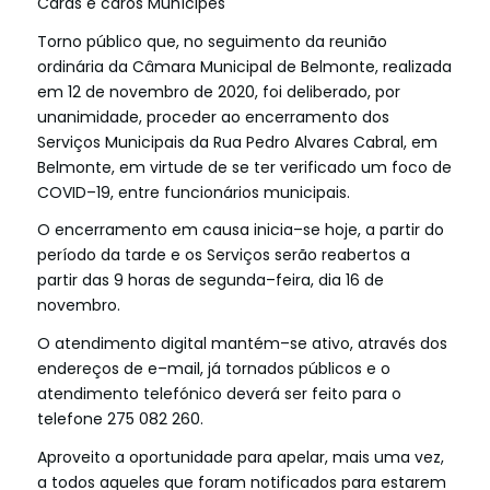
Caras
e
caros
Munícipes
Torno
público
que
,
no
seguimento
da
reunião
ordinária
da
Câmara
Municipal
de
Belmonte
,
realizada
em
12
de
novembro
de
2020
,
foi
deliberado
,
por
unanimidade
,
proceder
ao
encerramento
dos
Serviços
Municipais
da
Rua
Pedro
Alvares
Cabral
,
em
Belmonte
,
em
virtude
de se
ter
verificado
um
foco
de
COVID
–
19
,
entre
funcionários
municipais
.
O
encerramento
em
causa
inicia
–
se
hoje
,
a
partir
do
período
da
tarde
e
os
Serviços
serão
reabertos
a
partir
das
9
horas
de
segunda
–
feira
,
dia
16
de
novembro
.
O
atendimento
digital
mantém
–
se
ativo
,
através
dos
endereços
de
e
–
mail
,
já
tornados
públicos
e
o
atendimento
telefónico
deverá
ser
feito
para
o
telefone
275
082
260
.
Aproveito
a
oportunidade
para
apelar
,
mais
uma
vez
,
a
todos
aqueles
que
foram
notificados
para
estarem