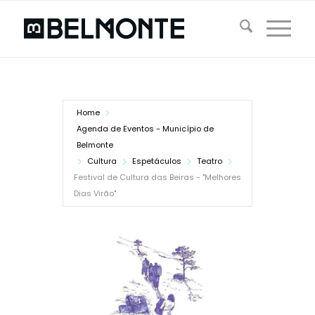
Home
Agenda de Eventos - Município de
Belmonte
Cultura
Espetáculos
Teatro
Festival de Cultura das Beiras - "Melhores
Dias Virão"