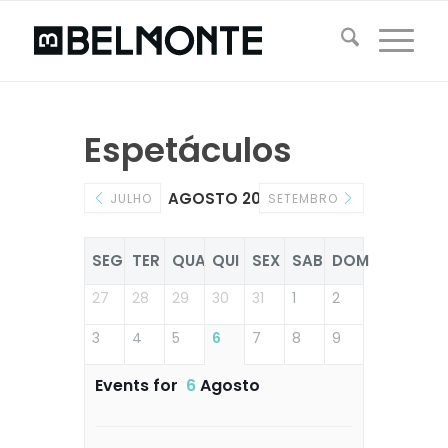
Espetáculos
AGOSTO 2026
JULHO
SETEMBRO
SEG
TER
QUA
QUI
SEX
SAB
DOM
27
28
29
30
31
1
2
3
4
5
6
7
8
9
Events for
6
Agosto