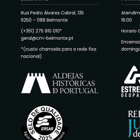
Rua Pedro Álvares Cabral, 135
Atendime
6250 – 088 Belmonte
16:00
(+351) 275 910 010*
Horario 
geral@cm-belmonte.pt
Encerra
*(custo chamada para a rede fixa
doming
nacional)