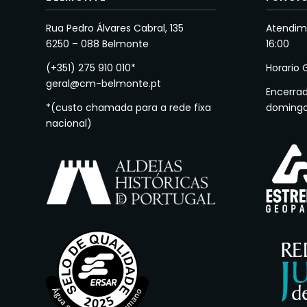
Rua Pedro Álvares Cabral, 135
Atendime
6250 – 088 Belmonte
16:00
(+351) 275 910 010*
Horario 
geral@cm-belmonte.pt
Encerra
*(custo chamada para a rede fixa
doming
nacional)