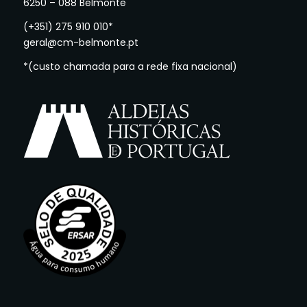
6250 – 088 Belmonte
(+351) 275 910 010*
geral@cm-belmonte.pt
*(custo chamada para a rede fixa nacional)