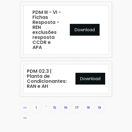
PDM III - VI -
Fichas
Resposta -
REN
Download
exclusões
resposta
CCDR e
APA
PDM 02.3 |
Planta de
Download
Condicionantes:
RAN e AH
…
<<
1
15
16
17
18
19
>>