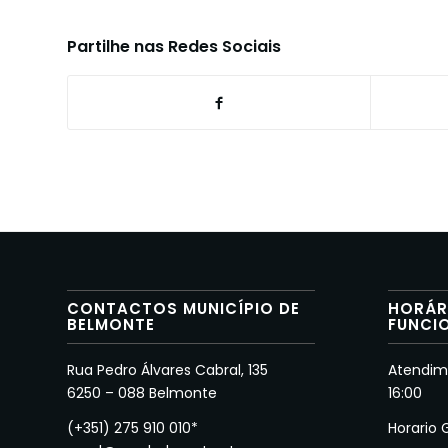
Partilhe nas Redes Sociais
CONTACTOS MUNICÍPIO DE
HORÁR
BELMONTE
FUNCI
Rua Pedro Álvares Cabral, 135
Atendime
6250 – 088 Belmonte
16:00
(+351) 275 910 010*
Horario 