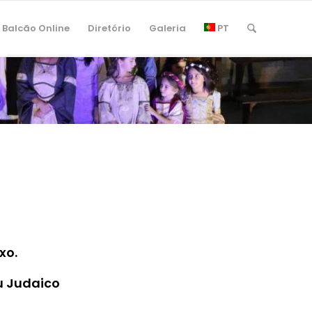
Balcão Online
Diretório
Galeria
PT
xo.
u Judaico