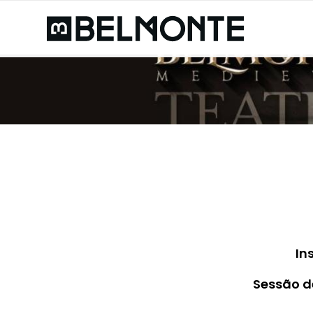
In
Sessão d