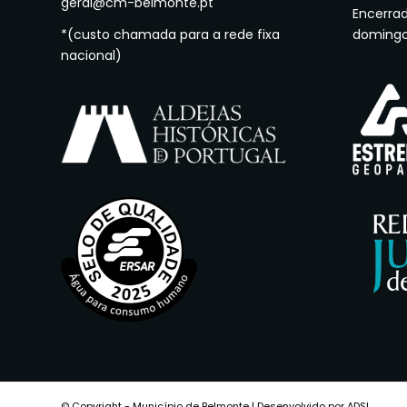
geral@cm-belmonte.pt
Encerra
*(custo chamada para a rede fixa
doming
nacional)
© Copyright - Município de Belmonte | Desenvolvido por ADSI