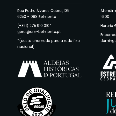
Rua Pedro Álvares Cabral, 135
Atendime
6250 – 088 Belmonte
16:00
(+351) 275 910 010*
Horario 
geral@cm-belmonte.pt
Encerra
*(custo chamada para a rede fixa
doming
nacional)