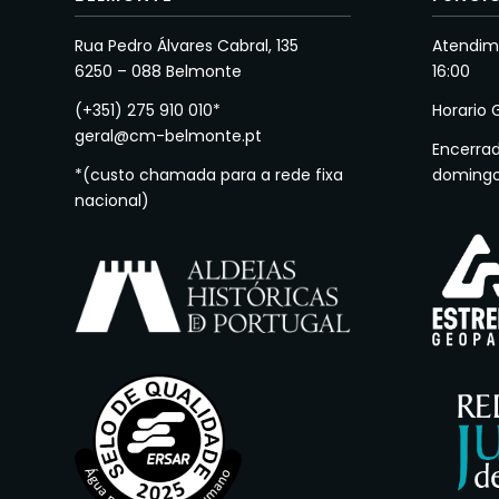
Rua Pedro Álvares Cabral, 135
Atendime
6250 – 088 Belmonte
16:00
(+351) 275 910 010*
Horario 
geral@cm-belmonte.pt
Encerra
*(custo chamada para a rede fixa
doming
nacional)