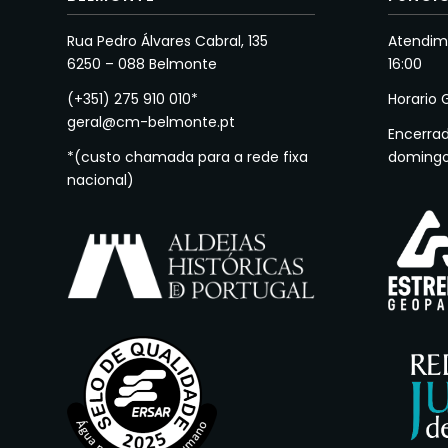
Rua Pedro Álvares Cabral, 135
Atendime
6250 – 088 Belmonte
16:00
(+351) 275 910 010*
Horario 
geral@cm-belmonte.pt
Encerra
*(custo chamada para a rede fixa
doming
nacional)