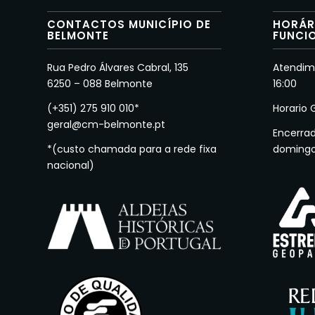
CONTACTOS MUNICÍPIO DE
HORÁR
BELMONTE
FUNCI
Rua Pedro Álvares Cabral, 135
Atendime
6250 – 088 Belmonte
16:00
(+351) 275 910 010*
Horario 
geral@cm-belmonte.pt
Encerra
*(custo chamada para a rede fixa
doming
nacional)