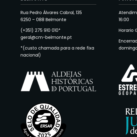
Rua Pedro Álvares Cabral, 135
Atendime
6250 – 088 Belmonte
16:00
(+351) 275 910 010*
Horario 
geral@cm-belmonte.pt
Encerra
*(custo chamada para a rede fixa
doming
nacional)