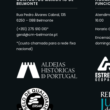
BELMONTE
FUNCI
Rua Pedro Álvares Cabral, 135
Atendime
6250 – 088 Belmonte
16:00
(+351) 275 910 010*
Horario 
geral@cm-belmonte.pt
Encerra
*(custo chamada para a rede fixa
doming
nacional)