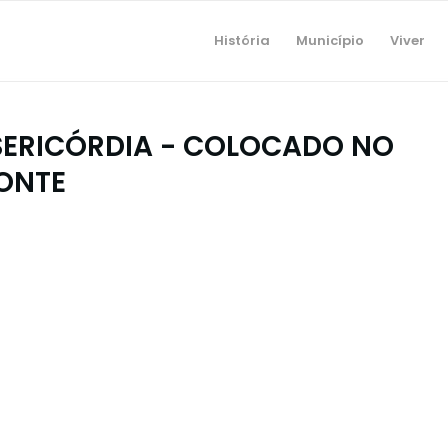
História
Município
Viver
ISERICÓRDIA - COLOCADO NO
ONTE