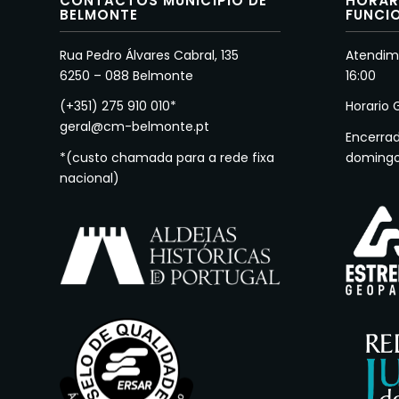
CONTACTOS MUNICÍPIO DE
HORÁR
BELMONTE
FUNCI
Rua Pedro Álvares Cabral, 135
Atendime
6250 – 088 Belmonte
16:00
(+351) 275 910 010*
Horario 
geral@cm-belmonte.pt
Encerra
*(custo chamada para a rede fixa
doming
nacional)