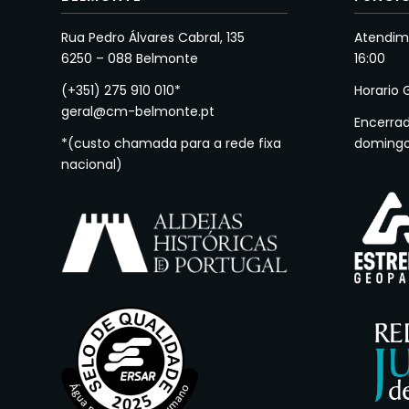
Rua Pedro Álvares Cabral, 135
Atendime
6250 – 088 Belmonte
16:00
(+351) 275 910 010*
Horario 
geral@cm-belmonte.pt
Encerra
*(custo chamada para a rede fixa
doming
nacional)