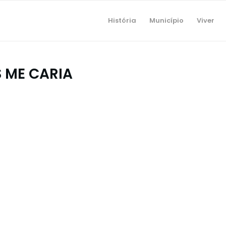
História
Município
Viver
S ME CARIA