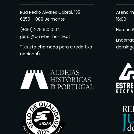
Rua Pedro Álvares Cabral, 135
Atendime
6250 – 088 Belmonte
16:00
(+351) 275 910 010*
Horario 
geral@cm-belmonte.pt
Encerra
*(custo chamada para a rede fixa
doming
nacional)