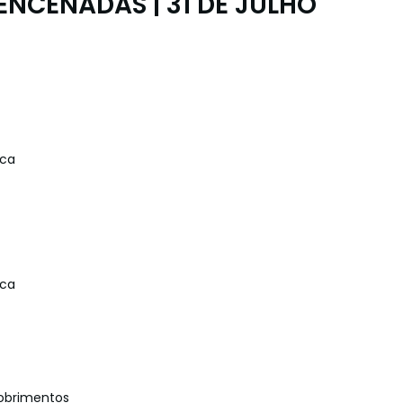
ENCENADAS | 31 DE JULHO
ica
ica
cobrimentos