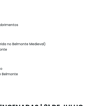
cobrimentos
erida no Belmonte Medieval)
monte
to
de Belmonte