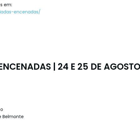
as em:
uiadas-encenadas/
ENCENADAS | 24 E 25 DE AGOST
to
de Belmonte