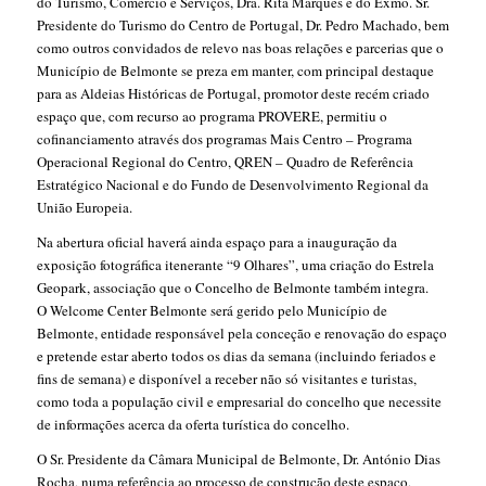
do Turismo, Comércio e Serviços, Dra. Rita Marques e do Exmo. Sr.
Presidente do Turismo do Centro de Portugal, Dr. Pedro Machado, bem
como outros convidados de relevo nas boas relações e parcerias que o
Município de Belmonte se preza em manter, com principal destaque
para as Aldeias Históricas de Portugal, promotor deste recém criado
espaço que, com recurso ao programa PROVERE, permitiu o
cofinanciamento através dos programas Mais Centro – Programa
Operacional Regional do Centro, QREN – Quadro de Referência
Estratégico Nacional e do Fundo de Desenvolvimento Regional da
União Europeia.
Na abertura oficial haverá ainda espaço para a inauguração da
exposição fotográfica itenerante “9 Olhares”, uma criação do Estrela
Geopark, associação que o Concelho de Belmonte também integra.
O Welcome Center Belmonte será gerido pelo Município de
Belmonte, entidade responsável pela conceção e renovação do espaço
e pretende estar aberto todos os dias da semana (incluindo feriados e
fins de semana) e disponível a receber não só visitantes e turistas,
como toda a população civil e empresarial do concelho que necessite
de informações acerca da oferta turística do concelho.
O Sr. Presidente da Câmara Municipal de Belmonte, Dr. António Dias
Rocha, numa referência ao processo de construção deste espaço,