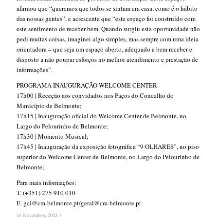
afirmou que “queremos que todos se sintam em casa, como é o hábito
das nossas gentes”, e acrescenta que “este espaço foi construído com
este sentimento de receber bem. Quando surgiu esta oportunidade não
pedi muitas coisas, imaginei algo simples, mas sempre com uma ideia
orientadora – que seja um espaço aberto, adequado a bem receber e
disposto a não poupar esforços no melhor atendimento e prestação de
informações”.
PROGRAMA INAUGURAÇÃO WELCOME CENTER
17h00 | Receção aos convidados nos Paços do Concelho do
Município de Belmonte;
17h15 | Inauguração oficial do Welcome Center de Belmonte, no
Largo do Pelourinho de Belmonte;
17h30 | Momento Musical;
17h45 | Inauguração da exposição fotográfica “9 OLHARES”, no piso
superior do Welcome Center de Belmonte, no Largo do Pelourinho de
Belmonte;
Para mais informações:
T. (+351) 275 910 010
E.
gci@cm-belmonte.pt
/
geral@cm-belmonte.pt
/
16 Novembro, 2022