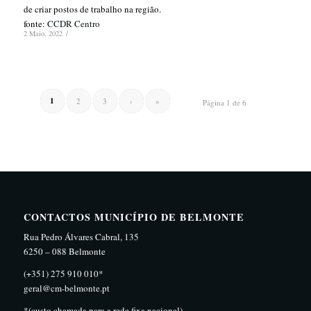
de criar postos de trabalho na região.
fonte:
CCDR Centro
/
2 Maio, 2022
1
2
3
›
»
Página 1 de 6
CONTACTOS MUNICÍPIO DE BELMONTE
Rua Pedro Álvares Cabral, 135
6250 – 088 Belmonte
(+351) 275 910 010*
geral@cm-belmonte.pt
*(custo chamada para a rede fixa nacional)