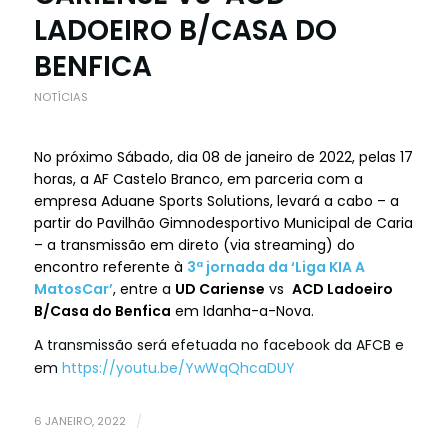
LADOEIRO B/CASA DO
BENFICA
NOTÍCIAS
No próximo Sábado, dia 08 de janeiro de 2022, pelas 17
horas, a AF Castelo Branco, em parceria com a
empresa Aduane Sports Solutions, levará a cabo – a
partir do Pavilhão Gimnodesportivo Municipal de Caria
– a
transmissão
em direto (via
streaming
) do
encontro referente à
3ª jornada da ‘Liga KIA A
MatosCar’
, entre a
UD Cariense
vs
ACD Ladoeiro
B/Casa do Benfica
em Idanha-a-Nova.
A transmissão será efetuada no facebook da AFCB e
em
https://youtu.be/YwWqQhcaDUY
6 JANEIRO, 2022
/