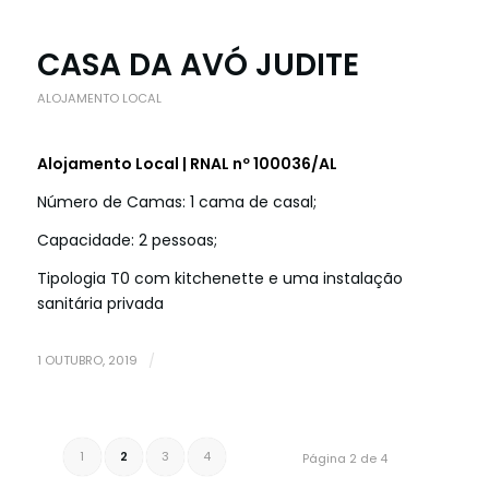
CASA DA AVÓ JUDITE
ALOJAMENTO LOCAL
Alojamento Local | RNAL nº 100036/AL
Número de Camas: 1 cama de casal;
Capacidade: 2 pessoas;
Tipologia T0 com kitchenette e uma instalação
sanitária privada
1 OUTUBRO, 2019
/
1
2
3
4
Página 2 de 4