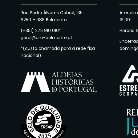
Rua Pedro Álvares Cabral, 135
Atendime
6250 – 088 Belmonte
16:00
(+351) 275 910 010*
Horario 
geral@cm-belmonte.pt
Encerra
*(custo chamada para a rede fixa
doming
nacional)