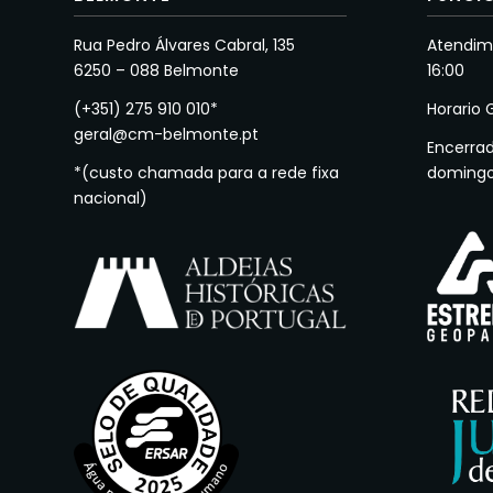
Rua Pedro Álvares Cabral, 135
Atendime
6250 – 088 Belmonte
16:00
(+351) 275 910 010*
Horario 
geral@cm-belmonte.pt
Encerra
*(custo chamada para a rede fixa
doming
nacional)