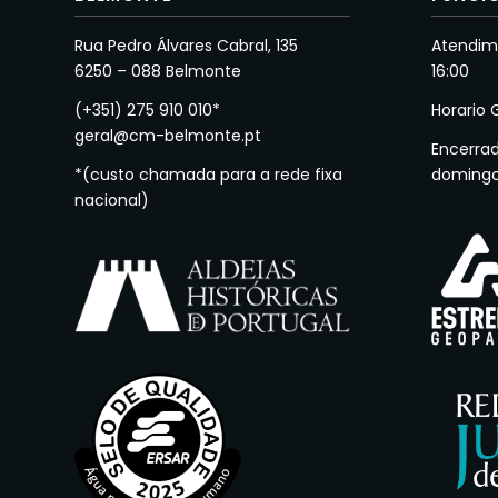
Rua Pedro Álvares Cabral, 135
Atendime
6250 – 088 Belmonte
16:00
(+351) 275 910 010*
Horario 
geral@cm-belmonte.pt
Encerra
*(custo chamada para a rede fixa
doming
nacional)