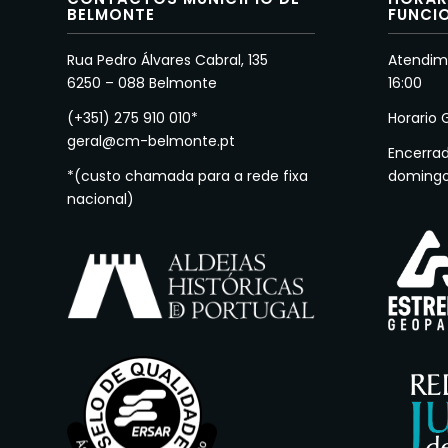
BELMONTE
FUNCI
Rua Pedro Álvares Cabral, 135
Atendime
6250 – 088 Belmonte
16:00
(+351) 275 910 010*
Horario 
geral@cm-belmonte.pt
Encerra
*(custo chamada para a rede fixa
doming
nacional)