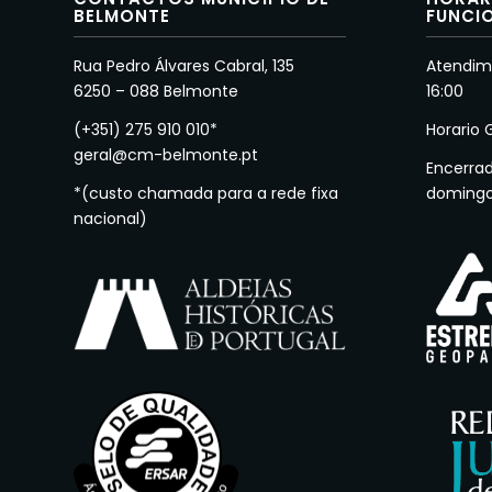
BELMONTE
FUNCI
Rua Pedro Álvares Cabral, 135
Atendime
6250 – 088 Belmonte
16:00
(+351) 275 910 010*
Horario 
geral@cm-belmonte.pt
Encerra
*(custo chamada para a rede fixa
doming
nacional)