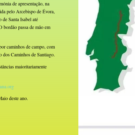
imónia de apresentação, na
dida pelo Arcebispo de Évora,
 de Santa Isabel até
 O bordão passa de mão em
e por caminhos de campo, com
rio dos Caminhos de Santiago.
stâncias maioritariamente
ana.org
Maio deste ano.