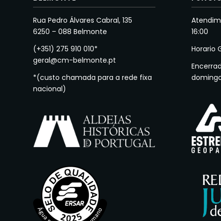
Rua Pedro Álvares Cabral, 135
Atendime
6250 – 088 Belmonte
16:00
(+351) 275 910 010*
Horario 
geral@cm-belmonte.pt
Encerra
*(custo chamada para a rede fixa
doming
nacional)