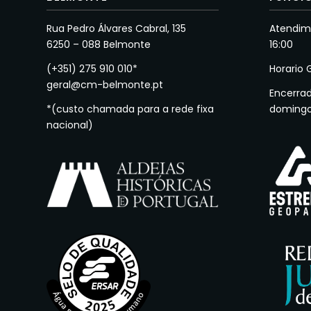
Rua Pedro Álvares Cabral, 135
Atendime
6250 – 088 Belmonte
16:00
(+351) 275 910 010*
Horario 
geral@cm-belmonte.pt
Encerra
*(custo chamada para a rede fixa
doming
nacional)