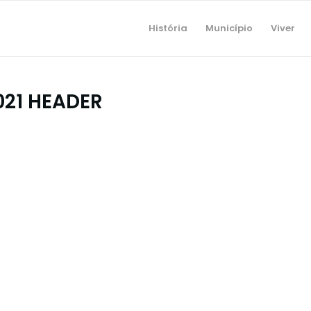
História
Município
Viver
21 HEADER