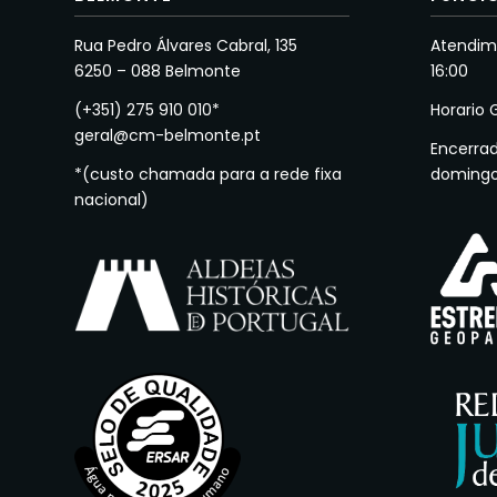
Rua Pedro Álvares Cabral, 135
Atendime
6250 – 088 Belmonte
16:00
(+351) 275 910 010*
Horario 
geral@cm-belmonte.pt
Encerra
*(custo chamada para a rede fixa
doming
nacional)