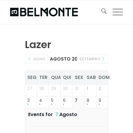
Lazer
AGOSTO 2026
JULHO
SETEMBRO
SEG
TER
QUA
QUI
SEX
SAB
DOM
27
28
29
30
31
1
2
3
4
5
6
7
8
9
Events for
7
Agosto