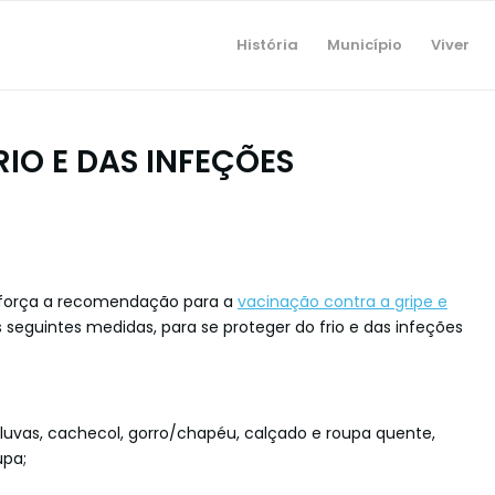
História
Município
Viver
RIO E DAS INFEÇÕES
eforça a recomendação para a
vacinação contra a gripe e
eguintes medidas, para se proteger do frio e das infeções
 luvas, cachecol, gorro/chapéu, calçado e roupa quente,
upa;