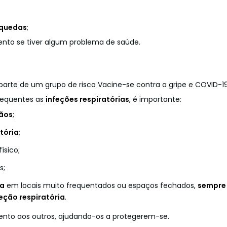
quedas
;
nto se tiver algum problema de saúde.
parte de um grupo de risco Vacine-se contra a gripe e COVID-1
requentes as
infeções respiratórias
, é importante:
mãos
;
tória
;
ísico;
s;
ra
em locais muito frequentados ou espaços fechados,
sempre
feção respiratória
.
nto aos outros, ajudando-os a protegerem-se.