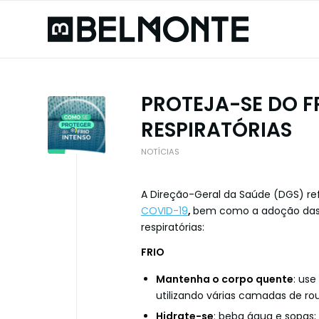
PROTEJA-SE DO F
RESPIRATÓRIAS
NOTÍCIAS
A Direção-Geral da Saúde (DGS) r
COVID-19
,
bem como a adoção das s
respiratórias:
FRIO
Mantenha o corpo quente
: use
utilizando várias camadas de ro
Hidrate-se
: beba água e sopas;