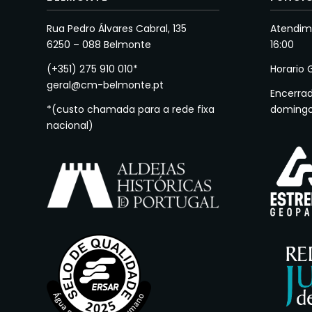
Rua Pedro Álvares Cabral, 135
Atendime
6250 – 088 Belmonte
16:00
(+351) 275 910 010*
Horario 
geral@cm-belmonte.pt
Encerra
*(custo chamada para a rede fixa
doming
nacional)