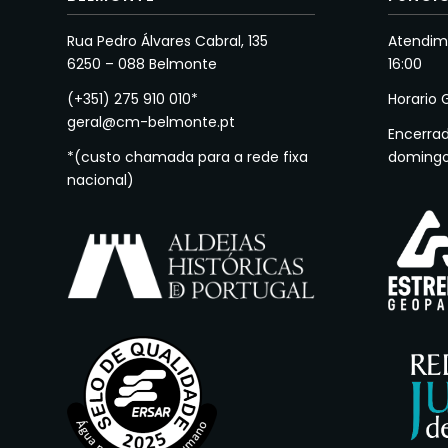
Rua Pedro Álvares Cabral, 135
Atendime
6250 – 088 Belmonte
16:00
(+351) 275 910 010*
Horario 
geral@cm-belmonte.pt
Encerra
*(custo chamada para a rede fixa
doming
nacional)