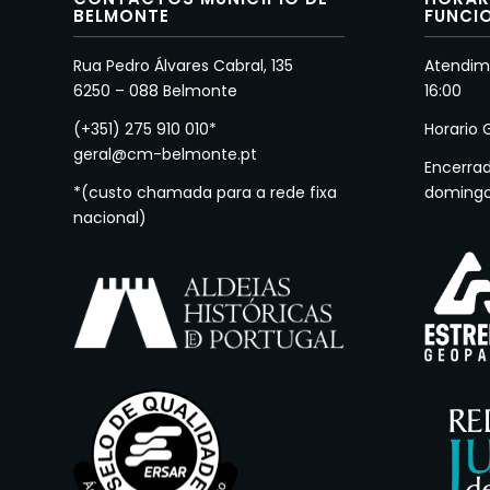
BELMONTE
FUNCI
Rua Pedro Álvares Cabral, 135
Atendime
6250 – 088 Belmonte
16:00
(+351) 275 910 010*
Horario 
geral@cm-belmonte.pt
Encerra
*(custo chamada para a rede fixa
doming
nacional)