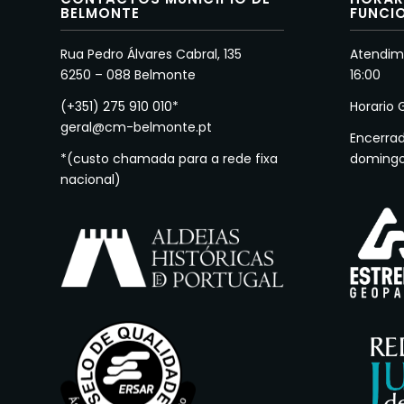
BELMONTE
FUNCI
Rua Pedro Álvares Cabral, 135
Atendime
6250 – 088 Belmonte
16:00
(+351) 275 910 010*
Horario 
geral@cm-belmonte.pt
Encerra
*(custo chamada para a rede fixa
doming
nacional)