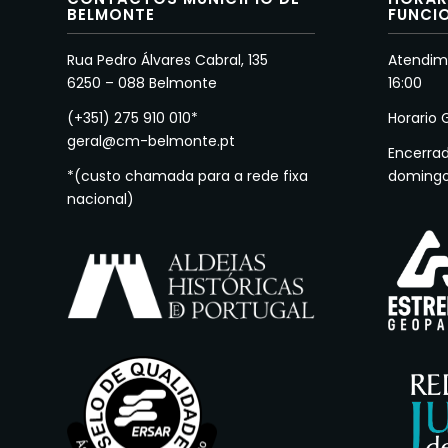
BELMONTE
FUNCI
Rua Pedro Álvares Cabral, 135
Atendime
6250 – 088 Belmonte
16:00
(+351) 275 910 010*
Horario 
geral@cm-belmonte.pt
Encerra
*(custo chamada para a rede fixa
doming
nacional)