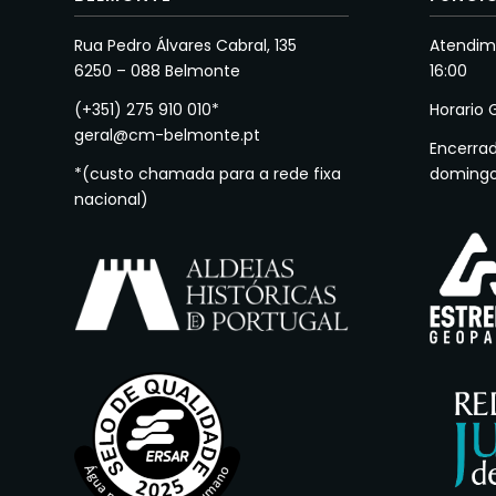
Rua Pedro Álvares Cabral, 135
Atendime
6250 – 088 Belmonte
16:00
(+351) 275 910 010*
Horario 
geral@cm-belmonte.pt
Encerra
*(custo chamada para a rede fixa
doming
nacional)