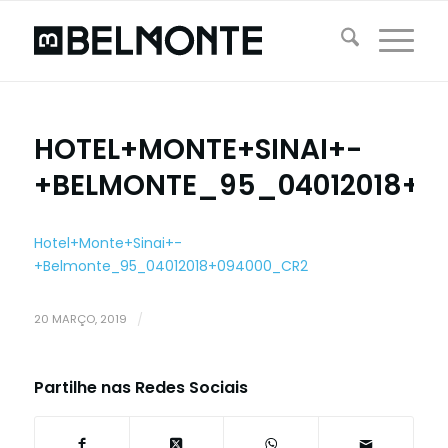
HOTEL+MONTE+SINAI+-
+BELMONTE_95_04012018+0
Hotel+Monte+Sinai+-
+Belmonte_95_04012018+094000_CR2
20 MARÇO, 2019
/
Partilhe nas Redes Sociais