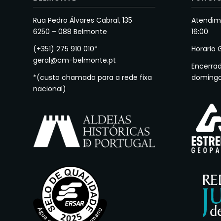
Rua Pedro Álvares Cabral, 135
Atendime
6250 – 088 Belmonte
16:00
(+351) 275 910 010*
Horario 
geral@cm-belmonte.pt
Encerra
*(custo chamada para a rede fixa
doming
nacional)