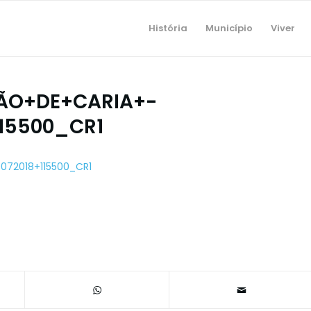
História
Município
Viver
ÃO+DE+CARIA+-
15500_CR1
072018+115500_CR1