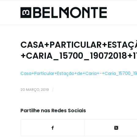
CASA+PARTICULAR+ESTAÇ
+CARIA_15700_19072018+1
Casa+Particular+Estação+de+Caria+-+Caria_15700_19
20 MARÇO, 2019
/
Partilhe nas Redes Sociais