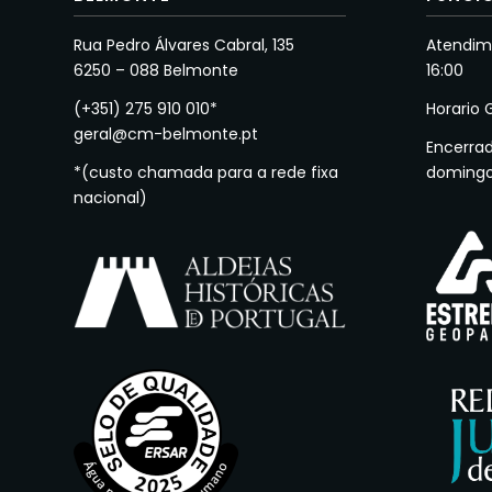
Rua Pedro Álvares Cabral, 135
Atendime
6250 – 088 Belmonte
16:00
(+351) 275 910 010*
Horario 
geral@cm-belmonte.pt
Encerra
*(custo chamada para a rede fixa
doming
nacional)