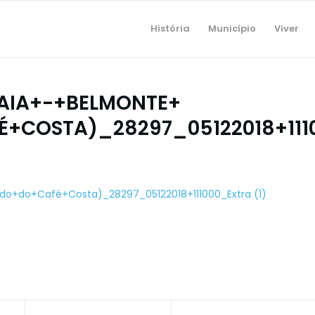
História
Município
Viver
AIA+-+BELMONTE+
+COSTA)_28297_05122018+111
o+do+Café+Costa)_28297_05122018+111000_Extra (1)