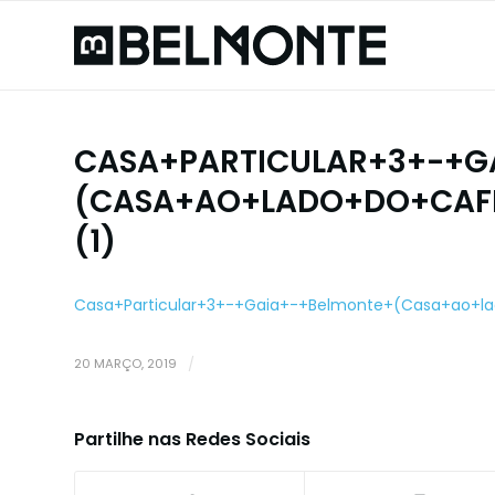
CASA+PARTICULAR+3+-+G
(CASA+AO+LADO+DO+CAFÉ
(1)
Casa+Particular+3+-+Gaia+-+Belmonte+(Casa+ao+lad
20 MARÇO, 2019
/
Partilhe nas Redes Sociais