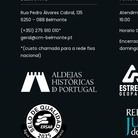
Rua Pedro Álvares Cabral, 135
Atendime
6250 – 088 Belmonte
16:00
(+351) 275 910 010*
Horario 
geral@cm-belmonte.pt
Encerra
*(custo chamada para a rede fixa
doming
nacional)