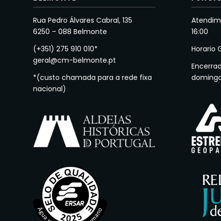
Rua Pedro Álvares Cabral, 135
Atendime
6250 – 088 Belmonte
16:00
(+351) 275 910 010*
Horario 
geral@cm-belmonte.pt
Encerra
*(custo chamada para a rede fixa
doming
nacional)