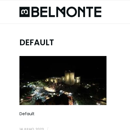
DEFAULT
Default
14 JULHO, 2023
/