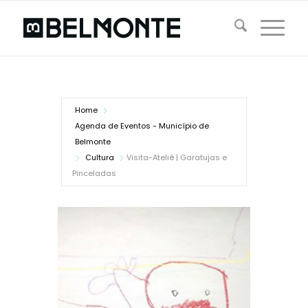
Home
Agenda de Eventos - Município de
Belmonte
Cultura
Visita-Ateliê | Garatujas e
Pinceladas