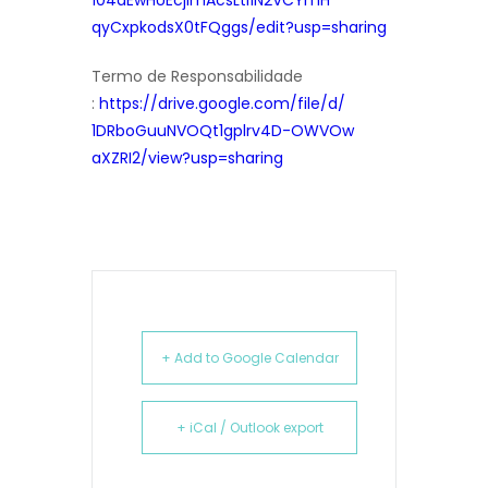
qyCxpkodsX0tFQggs/
edit?usp=sharing
Termo de Responsabilidade
:
https://drive.google.com/
file/d/
1DRboGuuNVOQt1gplrv4D-OWVOw
aXZRI2/view?usp=sharing
+ Add to Google Calendar
+ iCal / Outlook export